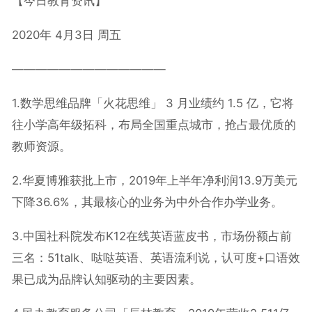
【今日教育资讯】
2020
年
4
月
3
日
周五
—————————————
1.
数学思维品牌「火花思维」
3
月业绩约
1.5
亿，它将
往小学高年级拓科，布局全国重点城市，抢占最优质的
教师资源。
2.
华夏博雅获批上市，
2019
年上半年净利润
13.9
万美元
下降
36.6%
，其最核心的业务为中外合作办学业务。
3.
中国社科院发布
K12
在线英语蓝皮书，市场份额占前
三名：
51talk
、哒哒英语、英语流利说，认可度
+
口语效
果已成为品牌认知驱动的主要因素。