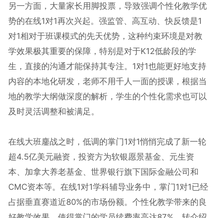
另一方面，大量家长用脚投票，导致强调个性化教学优
势的在线1对1再次兴起。强监管、高互动、快反馈是1
对1相对于班课模式的先天优势，这种约束环境是对教
学效果极其重要的保障，特别是对于K12低龄段的学
生，直接的沟通才能保持其专注。1对1也能更好地支持
内容的本地化研发，老师不用千人一面的授课，根据当
地的教学大纲做深度的解析，学生的个性化需求也可以
及时灵活调整和被满足。
在线大班鏖战之时，低调的掌门1对1悄悄完成了新一轮
超4.5亿美元融资，投资方为软银愿景基金、元生资
本、加拿大养老基金、世界银行旗下国际金融公司和
CMC资本等。在线1对1学科辅导业务中，掌门1对1已经
占据垂直赛道近80%的市场份额。个性化教学带来的良
好教学效果，使得掌门的学员续费率高达87%，转介绍