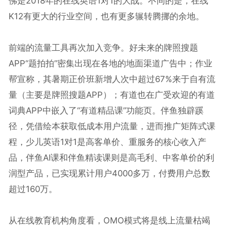
佛是2018年的在线英语1对1的大战。不同的是，在线
K12有更大的行业空间，也有更多辗转腾挪的余地。
前端的流量工具再次加入竞争。好未来的牌照搜题
APP“题拍拍”密集出现在各地的地面渠道广告中；作业
帮宣称，其暑期正价班新增人次中超过67%来于自有流
量（主要是牌照搜题APP）；有道也在广受欢迎的有道
词典APP中嵌入了“有道精品课”功能页。伴鱼独辟蹊
径，凭借绘本获取低成本用户流量，进而推广矩阵式课
程，少儿英语1对1是高客单价、重服务的核心收入产
品，伴鱼AI课和伴鱼精读课则是高毛利、中客单价的利
润型产品，已实现累计用户4000多万，付费用户总数
超过160万。
从在线教育机构角度看，OMO模式将是线上流量枯竭