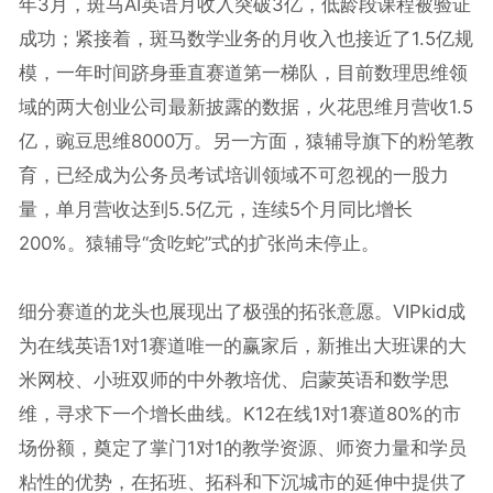
年3月，斑马AI英语月收入突破3亿，低龄段课程被验证
成功；紧接着，斑马数学业务的月收入也接近了1.5亿规
模，一年时间跻身垂直赛道第一梯队，目前数理思维领
域的两大创业公司最新披露的数据，火花思维月营收1.5
亿，豌豆思维8000万。另一方面，猿辅导旗下的粉笔教
育，已经成为公务员考试培训领域不可忽视的一股力
量，单月营收达到5.5亿元，连续5个月同比增长
200%。猿辅导“贪吃蛇”式的扩张尚未停止。
细分赛道的龙头也展现出了极强的拓张意愿。VIPkid成
为在线英语1对1赛道唯一的赢家后，新推出大班课的大
米网校、小班双师的中外教培优、启蒙英语和数学思
维，寻求下一个增长曲线。K12在线1对1赛道80%的市
场份额，奠定了掌门1对1的教学资源、师资力量和学员
粘性的优势，在拓班、拓科和下沉城市的延伸中提供了