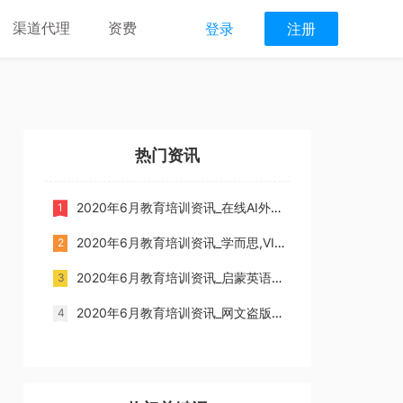
渠道代理
资费
登录
注册
热门资讯
2020年6月教育培训资讯_在线AI外教美术教育平台VIPidea完成千万级天使轮融资;跟谁学六周年,发布百家素养课
2020年6月教育培训资讯_学而思,VIPKID,猿辅导成家长最信赖的三大品牌;预计2021年底,在线青少儿英语市场渗透率将达到37%
2020年6月教育培训资讯_启蒙英语市场规模将达数百亿;留学语培成人语培的机构逐渐向低龄青少语培和启蒙英语延展
2020年6月教育培训资讯_网文盗版年损失56.4亿,阅文推五项举措打击“笔趣阁”等盗版平台